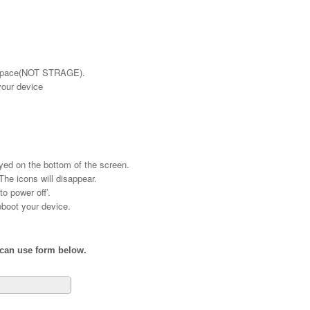
y space(NOT STRAGE).
your device
ayed on the bottom of the screen.
. The icons will disappear.
to power off’.
reboot your device.
 can use form below.