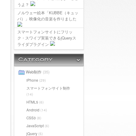
うよ？
ノルウェー絵本「KUBBE（キュッ
パ）」映像化の音楽を作りました
スマートフォンサイトにフリッ
ク・スワイプ実装できるjQueryス
ライダプラグイン
Web制作
(35)
iPhone
(29)
スマートフォンサイト制作
(14)
HTML5
(6)
Android
(14)
CSS3
(8)
JavaScript
(6)
jQuery
(5)