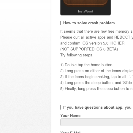
InstaWord
How to solve crash problem
It seems that there are few free memor
Please quit all active apps and REBOOT 
and confirm iOS version 5.0 HIGHER.
(NOT SUPPORTED iOS 6 BETA)
Try following steps.
1) Double-tap the home button.
2) Long press on either of the icons displ
3) If the icons begin shaking, tap to all ‘-’
4) Long press the sleep button, and ‘Slide 
5) Finally, long press the sleep button to 
If you have questions about app, you
Your Name
Your E-Mail