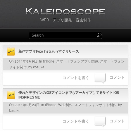
WEB・アプリ開発・音楽制作
新作アプリTypo Instaもうすぐリリース
On 2011年8月9日, in
iPhone
,
スマートフォンアプリ関連
,
スマートフォン
サイト制作
, by kosuke
コメント
コメントを書く
優れたデザインのiOSアイコンまでもアーカイブしてるサイト iOS
INSPIRES ME
On 2011年5月23日, in
iPhone
,
Web制作
,
スマートフォンサイト制作
, by
kosuke
コメント
コメントを書く