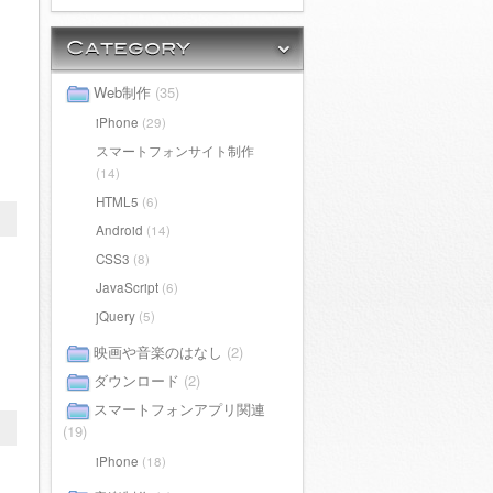
Web制作
(35)
iPhone
(29)
スマートフォンサイト制作
(14)
HTML5
(6)
Android
(14)
CSS3
(8)
JavaScript
(6)
jQuery
(5)
映画や音楽のはなし
(2)
ダウンロード
(2)
スマートフォンアプリ関連
(19)
iPhone
(18)