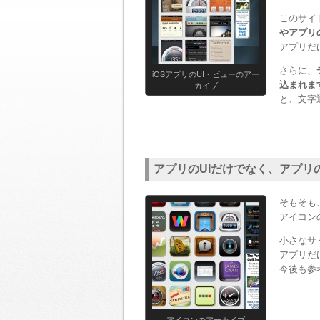
このサイ
やアプリ
アプリだ
さらに、
iOSアプリのUI・ビューのアー
込まれま
カイブ
と、文字
アプリのUIだけでなく、アプリ
そもそも
アイコン
小さなサ
アプリだ
今後も参
アイコンのアーカイブ