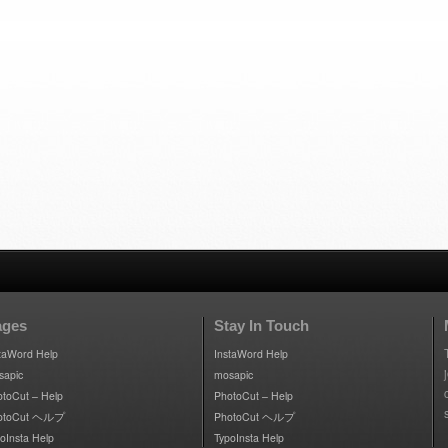
ages
Stay In Touch
taWord Help
InstaWord Help
sapic
mosapic
toCut – Help
PhotoCut – Help
otoCut ヘルプ
PhotoCut ヘルプ
oInsta Help
TypoInsta Help