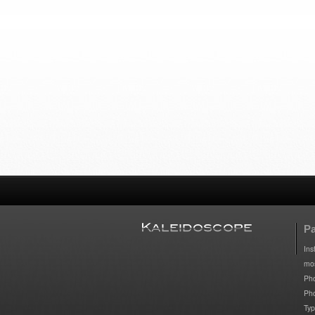
P
Ins
mo
Pho
Ph
Typ