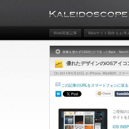
Web関連記事
Webサイト制作をお考
画像を使わずCSS3だけで尖ったBack・Nex
優れたデザインのiOSアイコンま
On 2011年5月23日, in
iPhone
,
Web制作
,
スマー
この記事のURLをスマートフォンに送る
ご存知の
サイトを
iOS INS