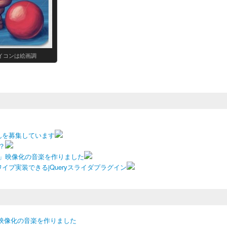
イコンは絵画調
んを募集しています
？
）」映像化の音楽を作りました
プ実装できるjQueryスライダプラグイン
」映像化の音楽を作りました