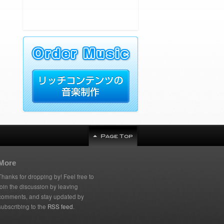
More
Thanks for dropping by! Feel free to
join the discussion by leaving
comments, and stay updated by
subscribing to the
RSS feed
.