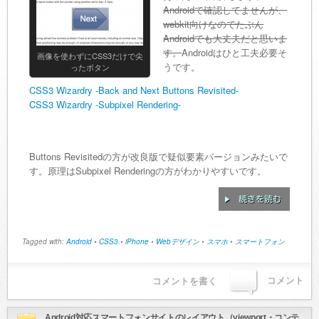
Androidで確認してませんが、
webkit向けなのでたぶん
Androidでも大丈夫だと思いま
す。
Androidはひと工夫必要そ
画像を使わずにCSS3だけで尖
うです。
ったボタン
CSS3 Wizardry -Back and Next Buttons Revisited-
CSS3 Wizardry -Subpixel Rendering-
Buttons Revisitedの方が改良版で疑似要素バージョンみたいで
す。原理はSubpixel Renderingの方がわかりやすいです。
Tagged with:
Android
•
CSS3
•
iPhone
•
Webデザイン
•
スマホ
•
スマートフォン
コメント
コメントを書く
Android対応スマートフォンサイトのレイアウト（viewport・コンテ