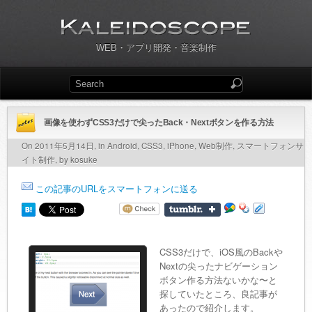
WEB・アプリ開発・音楽制作
画像を使わずCSS3だけで尖ったBack・Nextボタンを作る方法
On 2011年5月14日, in
Android
,
CSS3
,
iPhone
,
Web制作
,
スマートフォンサ
イト制作
, by kosuke
この記事のURLをスマートフォンに送る
CSS3だけで、iOS風のBackや
Nextの尖ったナビゲーション
ボタン作る方法ないかな〜と
探していたところ、良記事が
あったので紹介します。