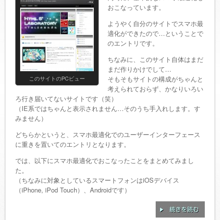
おこなっています。
ようやく自分のサイトでスマホ最
適化ができたので…ということで
のエントリです。
ちなみに、このサイト自体はまだ
まだ作りかけでして…
このサイトのPCビュー
そもそもサイトの構成がちゃんと
考えられておらず、かなりいろい
ろ行き届いてないサイトです（笑）
（IE系ではちゃんと表示されません…そのうち手入れします。す
みません）
どちらかというと、スマホ最適化でのユーザーインターフェース
に重きを置いてのエントリとなります。
では、以下にスマホ最適化でおこなったことをまとめてみまし
た。
（ちなみに対象としているスマートフォンはiOSデバイス
（iPhone, iPod Touch）、Androidです）