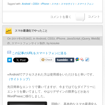
Tagged with:
Android
•
CSS3
•
iPhone
•
スマホ
•
スマホサイト
•
スマートフォン
コメント
コメントを書く
スマホ最適化でやったこと
On 2011年4月28日, in
Android
,
CSS3
,
iPhone
,
JavaScript
,
jQuery
,
Web制
作
,
スマートフォンサイト制作
, by kosuke
この記事のURLをスマートフォンに送る
※Androidでアクセスされた方は使用感をいただけると幸いです。
（サイトトップ）
先日簡単なエントリで書いてますが、今まではてなダイアリーに
エントリを書いてまして、やはりデザインの限界などがあり
WordPressに移行しました。
同時に、基本的なスマホ最適化も