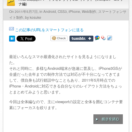
ナ編）
On 2011年5月7日, in
Android
,
CSS3
,
iPhone
,
Web制作
,
スマートフォンサ
イト制作
, by kosuke
この記事のURLをスマートフォンに送る
最近いろんなスマホ最適化されたサイトを見るようになりまし
た。
それと同時に、多様なAndroid端末が急速に普及し、iPhone3GSが
全盛だった去年までの制作方法では対応が不十分になってきてま
して、僕自身も試行錯誤中なこともあり、2011年5月時点での
iPhone・Androidに対応できる自分なりのレイアウト方法をちょっ
とまとめてみようと思います。
今回は全体編なので、主にviewportの設定と全体を囲むコンテナ要
素にフォーカスを絞ります。