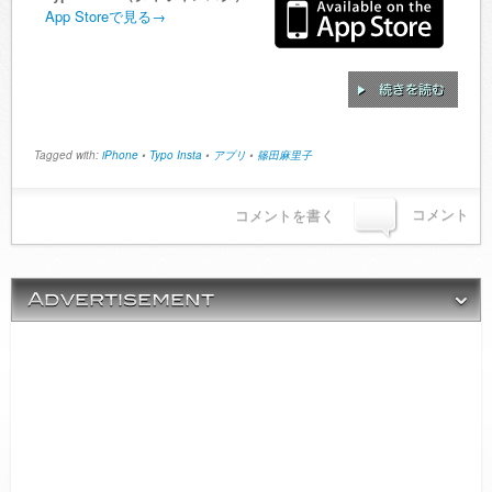
App Storeで見る→
Tagged with:
iPhone
•
Typo Insta
•
アプリ
•
篠田麻里子
コメント
コメントを書く