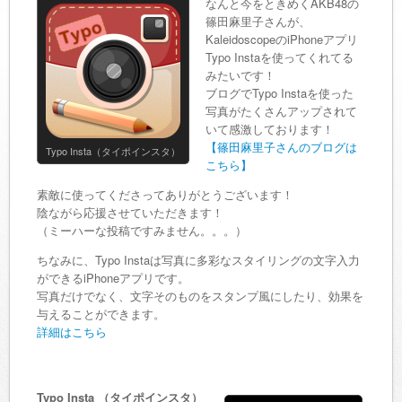
なんと今をときめくAKB48の
篠田麻里子さんが、
KaleidoscopeのiPhoneアプリ
Typo Instaを使ってくれてる
みたいです！
ブログでTypo Instaを使った
写真がたくさんアップされて
いて感激しております！
【篠田麻里子さんのブログは
Typo Insta（タイポインスタ）
こちら】
素敵に使ってくださってありがとうございます！
陰ながら応援させていただきます！
（ミーハーな投稿ですみません。。。）
ちなみに、Typo Instaは写真に多彩なスタイリングの文字入力
ができるiPhoneアプリです。
写真だけでなく、文字そのものをスタンプ風にしたり、効果を
与えることができます。
詳細はこちら
Typo Insta （タイポインスタ）