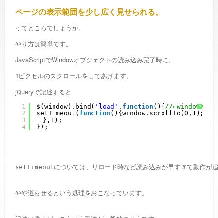
ページの表示範囲を少し広く見せられる。
ってところでしょうか。
やり方は簡単です。
JavaScriptでWindowオブジェクトの読み込み完了時に、
1ピクセルのスクロールをしてあげます。
jQueryで記述すると
1
$(window).bind(
'load'
,
function
(){
//←windowオ
?
2
setTimeout(
function
(){window.scrollTo(0,1);　
/
3
　},1);
4
});
setTimeoutについては、リロード時など読み込みが早すぎて動作
やや遅らせるという処理をおこなっています。