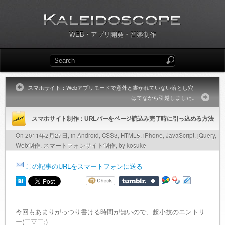
WEB・アプリ開発・音楽制作
スマホサイト：Webアプリモードで意外と書かれていない落とし穴
はてなから引越しました。
スマホサイト制作：URLバーをページ読込み完了時に引っ込める方法
On 2011年2月27日, in
Android
,
CSS3
,
HTML5
,
iPhone
,
JavaScript
,
jQuery
,
Web制作
,
スマートフォンサイト制作
, by kosuke
この記事のURLをスマートフォンに送る
今回もあまりがっつり書ける時間が無いので、超小技のエントリ
ー(￣▽￣;)