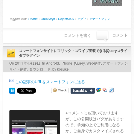
Tagged with:
iPhone
•
JavaScript
•
Objective-C
•
アプリ
•
スマートフォン
コメント
コメントを書く
スマートフォンサイトにフリック・スワイプ実装できるjQueryスライ
ダプラグイン
On 2011年4月29日, in
Android
,
iPhone
,
jQuery
,
Web制作
,
スマートフォン
サイト制作
,
ダウンロード
, by kosuke
この記事のURLをスマートフォンに送る
※コメントにも頂いております
が、この公開版はバグがあります
ので、承知の上でご利用になる
か、ご自身でカスタマイズされる