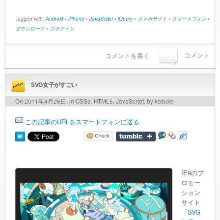
Tagged with:
Android
•
iPhone
•
JavaScript
•
jQuery
•
スマホサイト
•
スマートフォン
•
ダウンロード
•
プラグイン
コメント
コメントを書く
SVG女子がすごい
On 2011年4月26日, in
CSS3
,
HTML5
,
JavaScript
, by kosuke
この記事のURLをスマートフォンに送る
IE9のプ
ロモー
ション
サイト
「
SVG