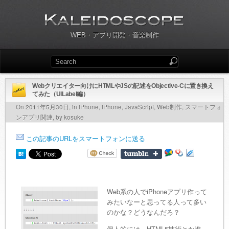
WEB・アプリ開発・音楽制作
Webクリエイター向けにHTMLやJSの記述をObjective-Cに置き換え
てみた（UILabel編）
On 2011年5月30日, in
iPhone
,
iPhone
,
JavaScript
,
Web制作
,
スマートフォ
ンアプリ関連
, by kosuke
この記事のURLをスマートフォンに送る
Web系の人でiPhoneアプリ作って
みたいなーと思ってる人って多い
のかな？どうなんだろ？
個人的には、HTML5技術とか進