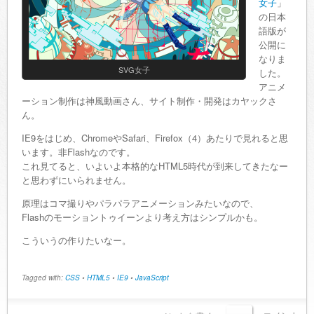
女子
」
の日本
語版が
公開に
なりま
SVG女子
した。
アニメ
ーション制作は神風動画さん、サイト制作・開発はカヤックさ
ん。
IE9をはじめ、ChromeやSafari、Firefox（4）あたりで見れると思
います。非Flashなのです。
これ見てると、いよいよ本格的なHTML5時代が到来してきたなー
と思わずにいられません。
原理はコマ撮りやパラパラアニメーションみたいなので、
Flashのモーショントゥイーンより考え方はシンプルかも。
こういうの作りたいなー。
Tagged with:
CSS
•
HTML5
•
IE9
•
JavaScript