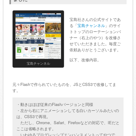
宝島社さんの公式サイトであ
る「
宝島チャンネル
」のサイ
トトップのローテーションバ
ナー（右上のやつ）を改修さ
せていただきました。毎度ご
依頼ありがとうございます。
以下、改修内容。
宝島チャンネル
元々Flashで作られていたものを、JSとCSS3で改修してま
す。
・動きはほぼ従来のFlashバージョンと同様
・左から右にアニメーションしてる白いカーソルみたいの
は、CSS3で再現。
ただし、Chrome、Safari、Firefoxなどの対応で、IEだと
ここは省略されます。
いわゆるプログレッシブエンハンスメントってやつで