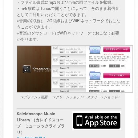
・ファイル形式にmp3およびm4rの両ファイルを収録。
・m4r形式はiTunesで開くことによって、そのまま着信音
としてご利用いただくことができます。
※音楽の試聴は、3G回線およびWiFiネットワークでおこな
うことができます。
※音楽のダウンロードはWiFiネットワークでおこなう必要
があります。
スプラッシュ画面
スクリーンショット1
スクリーンショット2
Kaleidoscope Music
Library （カレイドスコー
プ ミュージックライブラ
リ）