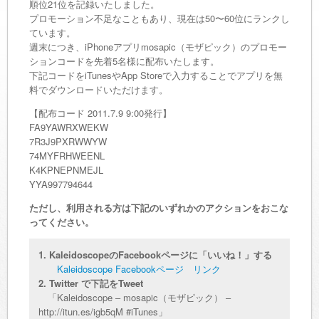
順位21位を記録いたしました。
プロモーション不足なこともあり、現在は50〜60位にランクし
ています。
週末につき、iPhoneアプリmosapic（モザピック）のプロモー
ションコードを先着5名様に配布いたします。
下記コードをiTunesやApp Storeで入力することでアプリを無
料でダウンロードいただけます。
【配布コード 2011.7.9 9:00発行】
FA9YAWRXWEKW
7R3J9PXRWWYW
74MYFRHWEENL
K4KPNEPNMEJL
YYA997794644
ただし、利用される方は下記のいずれかのアクションをおこな
ってください。
1. KaleidoscopeのFacebookページに「いいね！」する
Kaleidoscope Facebookページ リンク
2. Twitter で下記をTweet
「Kaleidoscope – mosapic（モザピック） –
http://itun.es/igb5qM #iTunes」