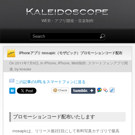
WEB・アプリ開発・音楽制作
iPhoneアプリ mosapic（モザピック）プロモーションコード配布
On 2011年7月9日, in
iPhone
,
iPhone
,
Web制作
,
スマートフォンアプリ関
連
, by kosuke
この記事のURLをスマートフォンに送る
プロモーションコード配布いたします
mosapicは、リリース後2日目にして有料写真カテゴリで最高