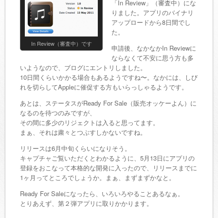
「In Review」（審査中）にな
りました。アプリのバイナリ
アップロードから8日間でし
た。
In Review（審査中）です
申請後、なかなかIn Reviewに
ならなくて不安に思う方も多
いようなので、ブログにエントリしました。
10日間くらいかかる場合もあるようですね〜。なかには、しび
れを切らしてAppleに催促する方もいらっしゃるようです。
あとは、ステータスがReady For Sale（販売オッケーよん）に
なるのを待つのみですが、
その間に多少のリジェクトは入ると思ってます。
まぁ、それは粛々とつぶすしかないですね。
リリースは6月中旬くらいになりそう。
キャプチャご覧いただくとわかるように、5月13日にアプリの
登録をおこなって本格的な開発に入ったので、リリースまでに
1ヶ月ってところでしょうか。まぁ、まずまずかなと。
Ready For Saleになったら、いろいろやることあるなぁ。
とりあえず、第２弾アプリに取りかかります。