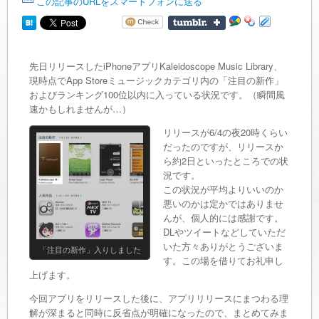
この記事のURLをスマートフォンに送る
先日リリースしたiPhoneアプリKaleidoscope Music Library、
現時点でApp Storeミュージックカテゴリ内の「注目の新作」
およびランキング100位以内に入っている状況です。（瞬間風
速かもしれませんが…）
リリースが6/4の夜20時くらい
だったのですが、リリースか
ら約2日といったところでの状
況です。
この状況が平均よりいいのか
悪いのかは定かではありませ
んが、個人的には感謝です。
DLやツイートなどしていただ
いた方々ありがとうございま
「注目の新作」入りしました
す。この場を借りてお礼申し
上げます。
今回アプリをリリースした後に、アプリリリースにまつわる理
解が深まると同時に反省点が明確になったので、まとめてみま