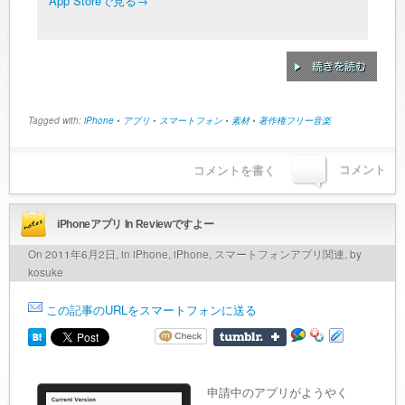
App Storeで見る→
Tagged with:
iPhone
•
アプリ
•
スマートフォン
•
素材
•
著作権フリー音楽
コメント
コメントを書く
iPhoneアプリ In Reviewですよー
On 2011年6月2日, in
iPhone
,
iPhone
,
スマートフォンアプリ関連
, by
kosuke
この記事のURLをスマートフォンに送る
申請中のアプリがようやく