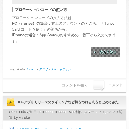
プロモーションコードの使い方
プロモーションコードの入力方法は、
PC（iTunes）の場合
：右上のアカウントのところ、「iTunes​
Card/コードを使う」の箇所から。
iPhoneの場合
：App Storeのおすすめの一番下から入力できま
す。
Tagged with:
iPhone
•
アプリ
•
スマートフォン
コメント
コメントを書く
iOSアプリ リリースのタイミングなど気をつける点をまとめてみた
On 2011年6月6日, in
iPhone
,
iPhone
,
Web制作
,
スマートフォンアプリ関
連
, by kosuke