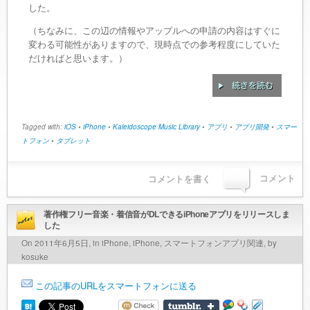
した。
（ちなみに、この辺の情報やアップルへの申請の内容はすぐに
変わる可能性がありますので、現時点での参考程度にしていた
だければと思います。）
Tagged with:
iOS
•
iPhone
•
Kaleidoscope Music Library
•
アプリ
•
アプリ開発
•
スマー
トフォン
•
タブレット
コメント
コメントを書く
著作権フリー音楽・着信音がDLできるiPhoneアプリをリリースしま
した
On 2011年6月5日, in
iPhone
,
iPhone
,
スマートフォンアプリ関連
, by
kosuke
この記事のURLをスマートフォンに送る